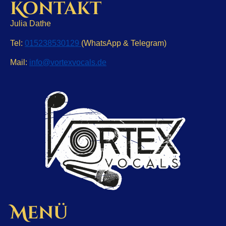
Kontakt
Julia Dathe
Tel:
015238530129
(WhatsApp & Telegram)
Mail:
info@vortexvocals.de
Menü